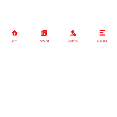
首页
代理记账
公司注册
更多服务
以上就是本站关于[新公司在成都注册后的税务处理：代理记账服务
的重要性]的详细介绍。 如果您还有什么疑问或需求，请【立即咨